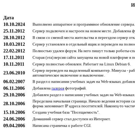
И
Дата
10.10.2024
Выполнено аппаратное и программное обновление сервера. 
25.11.2012
Сервер подключен и настроен на новом месте. Добавлена 
28.10.2012
В связи со сменой места жительства и переездом сервер от
10.03.2012
Сервер установлен в отдельный ящик и переведен на полн
22.02.2012
Полностью удален форум. На него пишут только роботы-спа
17.11.2011
Старая (эта) версия сайта запущена на новой платформе в 
10.11.2011
Сервер полностью обновлен. Работает на Linux Debian 6.
Сервер переведен на выделенный компьютер. Минусы - рабо
23.06.2010
автоматическое включение и выключение.
06.02.2007
В раздел о написании учебных задач на Web-языках добавл
06.11.2006
Добавлена
галерея
фотографий.
29.10.2006
Добавлен раздел о написании учебных задач на Web-языках
Переделана начальная страница. Начало ведения истории с
28.10.2006
форма запоминает IP адреса посетителей. Наконец-то частич
15.10.2006
Создана учебная база "Посещаемость".
24.06.2006
Домашний сервер стал доступен из Интернет.
09.04.2006
Написана страничка о работе CGI.